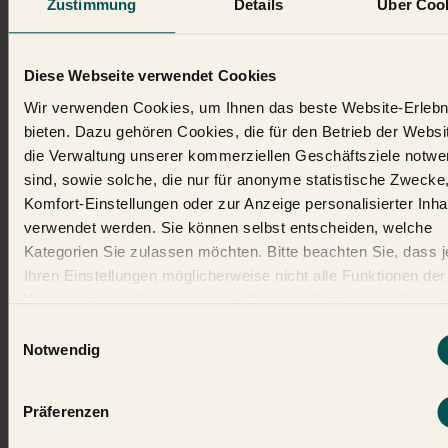
Zustimmung
Details
Über Coo
Beteiligungen an Klimaschutzprojekten in Afrika und Indien aus. Da
uns Transparenz am Herzen liegt, können sich Interessierte über die
ID bei
Climate Partner
unseres Recyclingpartners ein Bild davon
Diese Webseite verwendet Cookies
machen. Du willst unsere E-Fahzeuge oder Lastenfahrräder sehen?
Buche jetzt einen
kostenlosen Termin
und lass deine Altkleider
Wir verwenden Cookies, um Ihnen das beste Website-Erlebn
ganz entspannt bei dir zuhause abholen.
bieten. Dazu gehören Cookies, die für den Betrieb der Websi
die Verwaltung unserer kommerziellen Geschäftsziele notwe
sind, sowie solche, die nur für anonyme statistische Zwecke,
Social Impact: Mehr
Komfort-Einstellungen oder zur Anzeige personalisierter Inha
verwendet werden. Sie können selbst entscheiden, welche
hochwertige Kleidung zu
Kategorien Sie zulassen möchten. Bitte beachten Sie, dass 
günstigen Preisen
Ihren Einstellungen möglicherweise nicht alle Funktionen der
Website zur Verfügung stehen. Weitere Informationen finden 
unserer
Datenschutzerklärung
.
Einwilligungsauswahl
Notwendig
Um unser Ziel einer nachhaltigen Zukunft in der Textilbranche
voranzutreiben, leisten wir wichtige Aufklärungsarbeit auf diversen
Veranstaltungen wie zuletzt beim Tag der Deutschen Einheit in
Präferenzen
Hamburg oder unserem Panel Talk in Köln. Dabei geht es uns nicht
nur um die Umweltauswirkungen und den Social Impact auf die