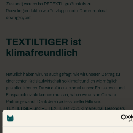
Zustand) werden bei RETEXTIL größtenteils zu
Recyclingprodukten wie Putzlappen oder Dämmmaterial
downgecycelt.
TEXTILTIGER ist
klimafreundlich
Natürlich haben wir uns auch gefragt, wie wir unseren Beitrag zu
einer echten Kreislaufwirtschaft so klimafreundlich wie möglich
gestalten können. Da wir dafür erst einmal unsere Emissionen und
Einsparpotenziale kennen müssen, haben wir uns an Climate
Partner gewandt. Dank deren professioneller Hilfe sind
TEXTILTIGER und RE TEXTIL seit 2021 klimaneutral. Besonders
wichtig hierfür ist, dass wir für unsere Fahrten ausschließlich
Lastenräder und Elektrofahrzeuge nutzen. Emissionen, die wir
(noch) nicht vermeiden können, gleichen wir durch finanzielle