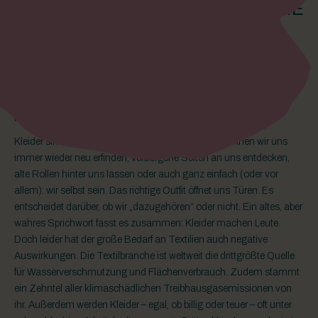
NACHHALTIGE TEXTILBRANCHE
Mode ist persönliches Ausdrucksmittel, Statussymbol und
manchmal sogar ein Türöffner. Für unsere Freude an Fashion zahlt
aber auch unser Planet einen hohen Preis. Wir zeigen, was
TEXTILTIGER dafür tut, um die Textilbranche nachhaltiger zu
gestalten und die Menschen für einen bewussteren Umgang mit
ihrer Kleidung zu sensibilisieren.
Kleider sind eine wunderbare Sache. Dank ihnen können wir uns
immer wieder neu erfinden, verborgene Seiten an uns entdecken,
alte Rollen hinter uns lassen oder auch ganz einfach (oder vor
allem): wir selbst sein. Das richtige Outfit öffnet uns Türen. Es
entscheidet darüber, ob wir „dazugehören“ oder nicht. Ein altes, aber
wahres Sprichwort fasst es zusammen: Kleider machen Leute.
Doch leider hat der große Bedarf an Textilien auch negative
Auswirkungen. Die Textilbranche ist weltweit die drittgrößte Quelle
für Wasserverschmutzung und Flächenverbrauch. Zudem stammt
ein Zehntel aller klimaschädlichen Treibhausgasemissionen von
ihr. Außerdem werden Kleider – egal, ob billig oder teuer – oft unter