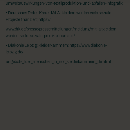
umweltauswirkungen-von-textilproduktion-und-abfallen-infografik
• Deutsches Rotes Kreuz: Mit Altkleidern werden viele soziale
Projekte finanziert; https://
www.drk.de/presse/pressemitteilungen/meldung/mit-altkleidern-
werden-viele-soziale-projektefinanziert/
• Diakonie Leipzig: Kleiderkammern; https://www.diakonie-
leipzig.de/
angebote_fuer_menschen_in_not_kleiderkammern_de.html