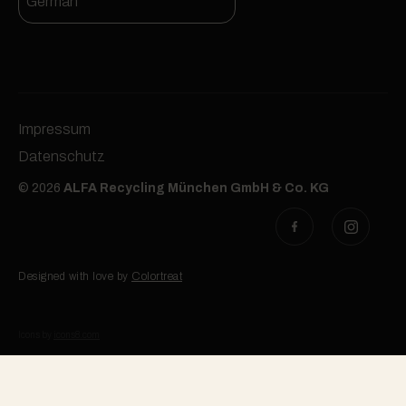
German
Impressum
Datenschutz
© 2026
ALFA Recycling München GmbH & Co. KG
Designed with love by
Colortreat
Icons by
icons8.com