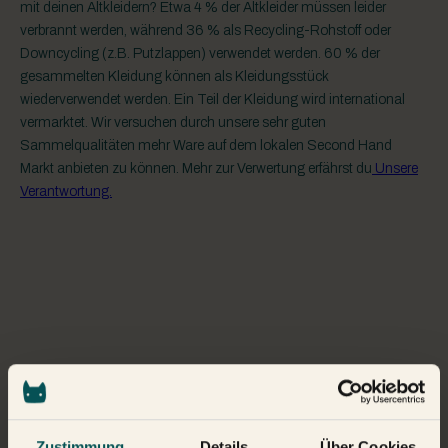
mit deinen Altkleidern? Etwa 4 % der Altkleider müssen leider
verbrannt werden, während 36 % als Recycling-Rohstoff oder
Downcycling (z.B. Putzlappen) verwendet werden. 60 % der
gesammelten Kleidung können als Kleidungsstück
wiederverwendet werden. Ein Teil der Kleidung wird international
vermarktet. Wir versuchen durch unsere sehr guten
Sammelqualitäten mehr Ware auf dem lokalen Second Hand
Markt anbieten zu können. Mehr zur Verwertung erfährst du
Unsere
Verantwortung.
UNSERE PROJEKTE
Zustimmung
Details
Über Cookies