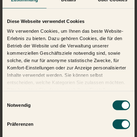
Forschen für eine nachhaltige
Zukunft.
Diese Webseite verwendet Cookies
Wir verwenden Cookies, um Ihnen das beste Website-
In Zusammenarbeit der IRG (Industry Research Group Polymer
Erlebnis zu bieten. Dazu gehören Cookies, die für den
Recycling) und dem ITA (Institut für Textiltechnik der RWTH
Betrieb der Website und die Verwaltung unserer
Aachen University) unterstützen unser Partner RE TEXTIL und
kommerziellen Geschäftsziele notwendig sind, sowie
TextilTiger die Forschungsarbeit an innovativen Methoden
solche, die nur für anonyme statistische Zwecke, für
hinsichtlich Polymerrecycling von Kleidungsstücken, also solchen,
Komfort-Einstellungen oder zur Anzeige personalisierter
die Kunststoffe enthalten. Entlang der gesamten
Inhalte verwendet werden. Sie können selbst
Wertschöpfungskette der Textilrecycling-Wirtschaft wird nach
entscheiden, welche Kategorien Sie zulassen möchten.
Lösungen geforscht, die die Bekleidungsindustrie nachhaltig
verändert.
Bitte beachten Sie, dass je nach Ihren Einstellungen
möglicherweise nicht alle Funktionen der Website zur
Einwilligungsauswahl
Verfügung stehen. Weitere Informationen finden Sie in
Notwendig
unserer
Datenschutzerklärung
.
Refashioning.
Präferenzen
Um unseren Anspruch, nachhaltiger zu agieren, auch kreativen